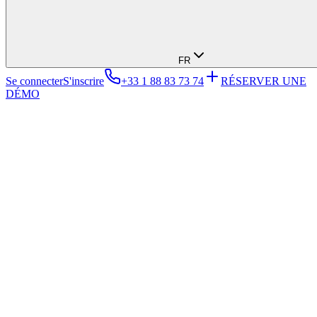
FR
Se connecter
S'inscrire
+33 1 88 83 73 74
RÉSERVER UNE
DÉMO
Nom complet *
Email *
Téléphone *
Entreprise *
Poste *