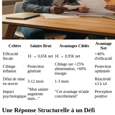
Avantage
Critère
Salaire Brut
Avantages Ciblés
Net
Efficacité
+46%
1€ → 0,65€ net
1€ → 0,95€ net
fiscale
d'efficacité
Ciblage sur +25%
Ciblage
Protection
Protection
alimentation, +60%
inflation
générale
optimisée
énergie
Délai de mise
Réactivité
3-12 mois
1-3 mois
en œuvre
x3 à x4
"Mon salaire
Impact
"Cet avantage m'aide
Perception
augmente
psychologique
concrètement"
positive
mais..."
Une Réponse Structurelle à un Défi